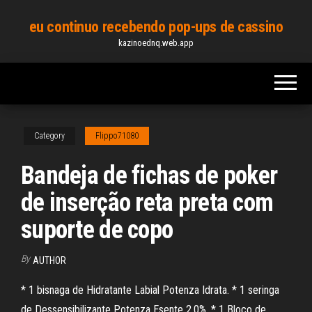
Skip
eu continuo recebendo pop-ups de cassino
to
kazinoednq.web.app
the
content
Category
Flippo71080
Bandeja de fichas de poker
de inserção reta preta com
suporte de copo
By
AUTHOR
* 1 bisnaga de Hidratante Labial Potenza Idrata. * 1 seringa
de Dessensibilizante Potenza Esente 2,0%. * 1 Bloco de