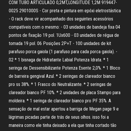
COM TUBO ARTICULADO 0,2MT,LONGITUDE 1,2M 919447-
0025 2901000S - Cor preta e pintura em epóxi eletrostástica
- O rack deve vir acompanhado dos seguintes acessórios
compatíveis com o mesmo: - 03 unidades de bandeja fixa 04
pontos de fixação 19 pol. 1Ux600 - 03 unidades de régua de
tomada 19 pol. 06 Posições 2P+T - 100 unidades de kit
parafuso porca gaiola (1 parafuso para cada porca gaiola). -
02 * 1 bisnaga de Hidratante Labial Potenza Idrata. * 1
seringa de Dessensibilizante Potenza Esente 2,0%. * 1 Bloco
de barreira gengival Azul. * 2 seringas de clareador bianco
pro ss 38%. * 1 Frasco do Neutralizante. * 2 seringas de
clareador bianco PF 10%. * 2 unidades de placa Stampo para
moldeira. * 1 seringa de clareador bianco pro PF 35%. A
sensação de mal estar apertou a barriga de Megan page 9 e
lágrimas picadas parte de trás de seus olhos. isso foi a
maneira como ele tinha deixado a ela que tinha cortado tão