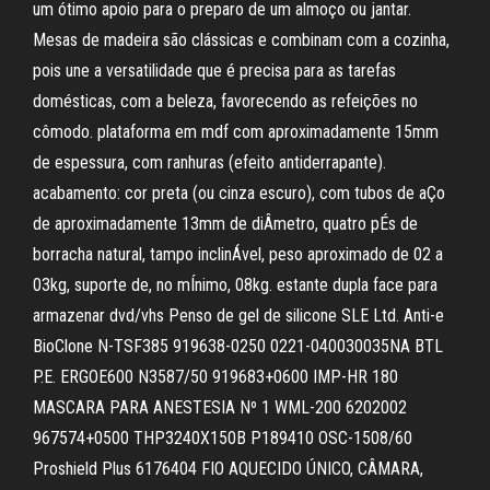
um ótimo apoio para o preparo de um almoço ou jantar.
Mesas de madeira são clássicas e combinam com a cozinha,
pois une a versatilidade que é precisa para as tarefas
domésticas, com a beleza, favorecendo as refeições no
cômodo. plataforma em mdf com aproximadamente 15mm
de espessura, com ranhuras (efeito antiderrapante).
acabamento: cor preta (ou cinza escuro), com tubos de aÇo
de aproximadamente 13mm de diÂmetro, quatro pÉs de
borracha natural, tampo inclinÁvel, peso aproximado de 02 a
03kg, suporte de, no mÍnimo, 08kg. estante dupla face para
armazenar dvd/vhs Penso de gel de silicone SLE Ltd. Anti-e
BioClone N-TSF385 919638-0250 0221-040030035NA BTL
P.E. ERGOE600 N3587/50 919683+0600 IMP-HR 180
MASCARA PARA ANESTESIA Nº 1 WML-200 6202002
967574+0500 THP3240X150B P189410 OSC-1508/60
Proshield Plus 6176404 FIO AQUECIDO ÚNICO, CÂMARA,