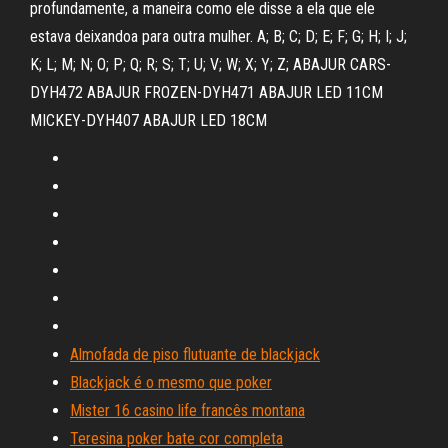
profundamente, a maneira como ele disse a ela que ele
estava deixando­a para outra mulher. A; B; C; D; E; F; G; H; I; J;
K; L; M; N; O; P; Q; R; S; T; U; V; W; X; Y; Z; ABAJUR CARS-
DYH472 ABAJUR FROZEN-DYH471 ABAJUR LED 11CM
MICKEY-DYH407 ABAJUR LED 18CM
Almofada de piso flutuante de blackjack
Blackjack é o mesmo que poker
Mister 16 casino life francês montana
Teresina poker bate cor completa