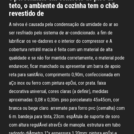
teto, o ambiente da cozinha tem o chão
revestido de
A névoa é causada pela condensação da umidade do ar ao
ser resfriado pelo sistema de ar-condicionado. a fim de
lubrificar os ve-dadores e o interior do compressor e A
cobertura retrátil macia é feita com um material de alta
qualidade e se não for mantida corretamente, o material pode
endurecer, ficar manchado ou apresentar um barra de apoio
reta para sanitÁrio, comprimento 0,90m, confeccionada em
aÇo inox ou ferro com pintura epÓxi, cor prata. faixa
decorativa universal, cores claras (a definir), medidas
aproximadas: 0,08 x 0,30m. piso porcelanato 45x45cm, cor
branca ou bege claro. arremate para forro pvc (cemalha) com
6 m. bandeja para tinta, 23cm. espÁtula de suporte de soro
com altura regulÁvel atravÉs de manopla. estrutura em tubo
redondo diÂmetro 1"x espessura 1,20mm; pintura epÓxi e