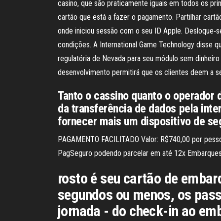
casino, que são praticamente iguais em todos os prin
cartão que está a fazer o pagamento. Partilhar cart
onde iniciou sessão com o seu ID Apple. Desloque‑se
condições. A International Game Technology disse qu
regulatória de Nevada para seu módulo sem dinheiro
desenvolvimento permitirá que os clientes deem a se
Tanto o cassino quanto o operador d
da transferência de dados pela int
fornecer mais um dispositivo de se
PAGAMENTO FACILITADO Valor: R$740,00 por pessoa -
PagSeguro podendo parcelar em até 12x Embarques i
rosto é seu cartão de emba
segundos ou menos, os passa
jornada - do check-in ao em