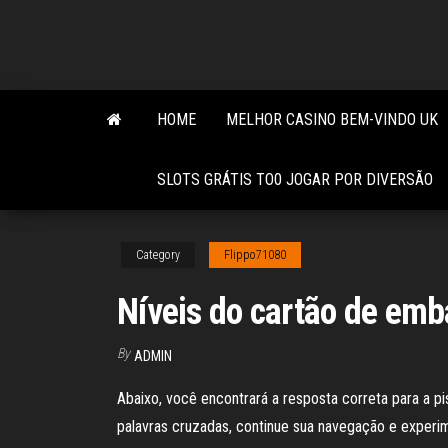
Skip
to
the
content
HOME
MELHOR CASINO BEM-VINDO UK
SLOTS GRÁTIS TO0 JOGAR POR DIVERSÃO
Category
Flippo71080
Níveis do cartão de emb
By
ADMIN
Abaixo, você encontrará a resposta correta para a pi
palavras cruzadas, continue sua navegação e experi