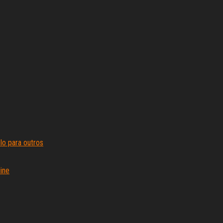
lo para outros
line