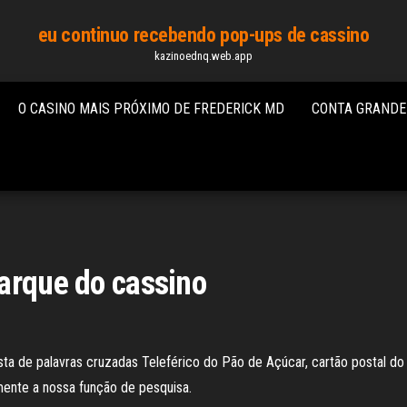
eu continuo recebendo pop-ups de cassino
kazinoednq.web.app
O CASINO MAIS PRÓXIMO DE FREDERICK MD
CONTA GRANDE 
arque do cassino
sta de palavras cruzadas Teleférico do Pão de Açúcar, cartão postal do 
mente a nossa função de pesquisa.