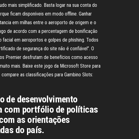
o mais simplificado. Basta logar na sua conta do
rque ficam disponíveis em modo offline. Ganhar
tancia em milhas entre o aeroporto de origem e o
amingo de acordo com a percentagem de bonificação
o facial em aeroportos e golpes de phishing. Todos
ificado de segurança do site não é confiável”. O
dos Premier desfrutam de benefícios como acesso
muito mais. Baixe este jogo da Microsoft Store para
e compare as classificações para Gambino Slots:
ão de desenvolvimento
 com portfólio de políticas
 com as orientações
das do país.