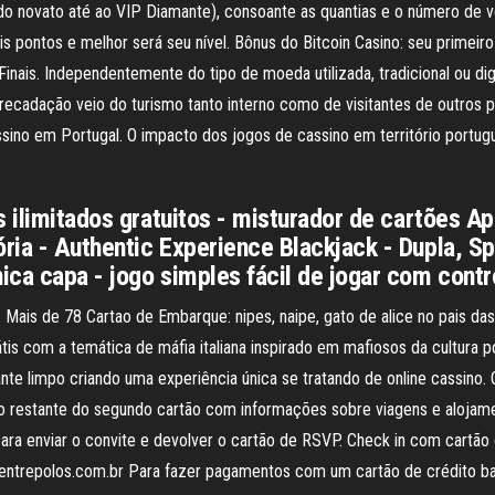
 (do novato até ao VIP Diamante), consoante as quantias e o número de
ais pontos e melhor será seu nível. Bônus do Bitcoin Casino: seu prime
ais. Independentemente do tipo de moeda utilizada, tradicional ou dig
rrecadação veio do turismo tanto interno como de visitantes de outros 
sino em Portugal. O impacto dos jogos de cassino em território portugu
s ilimitados gratuitos - misturador de cartões 
ia - Authentic Experience Blackjack - Dupla, Spl
ca capa - jogo simples fácil de jogar com contr
ais de 78 Cartao de Embarque: nipes, naipe, gato de alice no pais das 
átis com a temática de máfia italiana inspirado em mafiosos da cultura 
ante limpo criando uma experiência única se tratando de online cassino
restante do segundo cartão com informações sobre viagens e alojament
ra enviar o convite e devolver o cartão de RSVP. Check in com cartão 
.entrepolos.com.br Para fazer pagamentos com um cartão de crédito bas