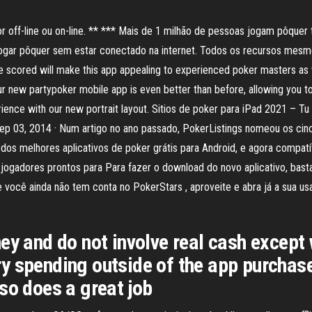
ff-line ou on-line. ** *** Mais de 1 milhão de pessoas jogam pôquer t
r pôquer sem estar conectado na internet. Todos os recursos mesmo off
e scored will make this app appealing to experienced poker masters as 
r new partypoker mobile app is even better than before, allowing you t
ence with our new portrait layout. Sitios de poker para iPad 2021 – Tu
 Sep 03, 2014 · Num artigo no ano passado, PokerListings nomeou os cin
 dos melhores aplicativos de poker grátis para Android, e agora comp
ogadores prontos para Para fazer o download do novo aplicativo, basta
Se você ainda não tem conta no PokerStars , aproveite e abra já a sua
ey and do not involve real cash except 
y spending outside of the app purchas
so does a great job