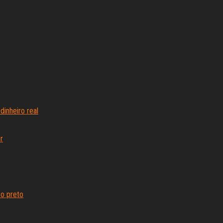
dinheiro real
r
so preto