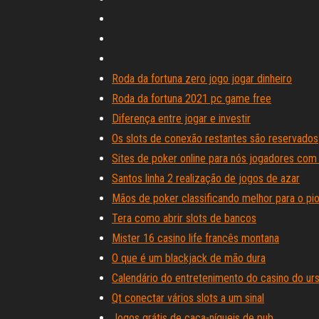
Roda da fortuna zero jogo jogar dinheiro
Roda da fortuna 2021 pc game free
Diferença entre jogar e investir
Os slots de conexão restantes são reservados
Sites de poker online para nós jogadores com 
Santos linha 2 realização de jogos de azar
Mãos de poker classificando melhor para o pio
Tera como abrir slots de bancos
Mister 16 casino life francês montana
O que é um blackjack de mão dura
Calendário do entretenimento do casino do ur
Qt conectar vários slots a um sinal
Jogos grátis de caça-níqueis de pub