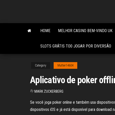
Skip
to
the
content
HOME
MELHOR CASINO BEM-VINDO UK
SLOTS GRÁTIS TO0 JOGAR POR DIVERSÃO
Category
Mutter14604
Aplicativo de poker offl
By
MARK ZUCKERBERG
Se você joga poker online e também usa dispositivos
dispositivos iOS e já está disponível para download 