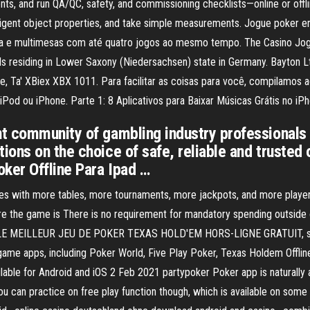
ts, and run QA/QC, safety, and commissioning checklists—online or offli
intelligent object properties, and take simple measurements. Jogue poke
ada e multimesas com até quatro jogos ao mesmo tempo. The Casino Jog
duals residing in Lower Saxony (Niedersachsen) state in Germany. Bayton
ue, Ta' XBiex XBX 1011. Para facilitar as coisas para você, compilamos a
od ou iPhone. Parte 1: 8 Aplicativos para Baixar Músicas Grátis no iP
t community of gambling industry professionals 
ions on the choice of safe, reliable and trusted
ker Offline Para Ipad …
es with more tables, more tournaments, more jackpots, and more players
e the game is There is no requirement for mandatory spending outside 
20 LE MEILLEUR JEU DE POKER TEXAS HOLD'EM HORS-LIGNE GRATUIT, san
ame apps, including Poker World, Five Play Poker, Texas Holdem Offlin
lable for Android and iOS 2 Feb 2021 partypoker Poker app is naturally a
ou can practice on free play function though, which is available on som