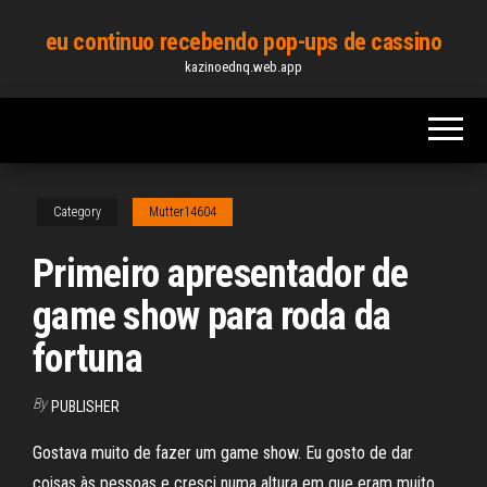
Skip
eu continuo recebendo pop-ups de cassino
to
kazinoednq.web.app
the
content
Category
Mutter14604
Primeiro apresentador de
game show para roda da
fortuna
By
PUBLISHER
Gostava muito de fazer um game show. Eu gosto de dar
coisas às pessoas e cresci numa altura em que eram muito