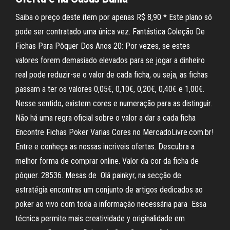
Saiba o preço deste item por apenas R$ 8,90 * Este plano só
pode ser contratado uma única vez. Fantástica Coleção De
Fichas Para Pôquer Dos Anos 20: Por vezes, se estes
valores forem demasiado elevados para se jogar a dinheiro
real pode reduzir-se o valor de cada ficha, ou seja, as fichas
passam a ter os valores 0,05€, 0,10€, 0,20€, 0,40€ e 1,00€.
Nesse sentido, existem cores e numeração para as distinguir.
Não há uma regra oficial sobre o valor a dar a cada ficha
Encontre Fichas Poker Varias Cores no MercadoLivre.com.br!
Entre e conheça as nossas incriveis ofertas. Descubra a
melhor forma de comprar online. Valor da cor da ficha de
pôquer. 28536. Mesas de Olá painkyr, na secção de
estratégia encontras um conjunto de artigos dedicados ao
poker ao vivo com toda a informação necessária para Essa
técnica permite mais creatividade y originalidade em