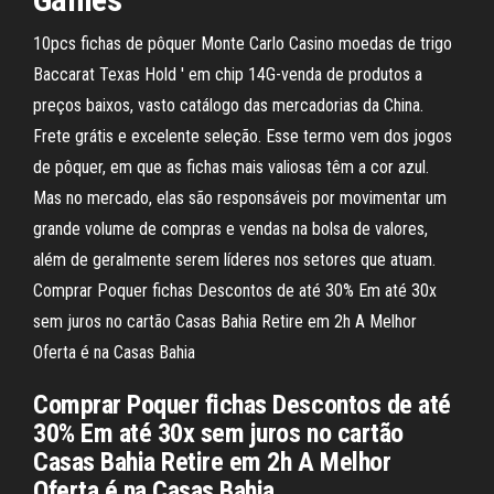
10pcs fichas de pôquer Monte Carlo Casino moedas de trigo
Baccarat Texas Hold ' em chip 14G-venda de produtos a
preços baixos, vasto catálogo das mercadorias da China.
Frete grátis e excelente seleção. Esse termo vem dos jogos
de pôquer, em que as fichas mais valiosas têm a cor azul.
Mas no mercado, elas são responsáveis por movimentar um
grande volume de compras e vendas na bolsa de valores,
além de geralmente serem líderes nos setores que atuam.
Comprar Poquer fichas Descontos de até 30% Em até 30x
sem juros no cartão Casas Bahia Retire em 2h A Melhor
Oferta é na Casas Bahia
Comprar Poquer fichas Descontos de até
30% Em até 30x sem juros no cartão
Casas Bahia Retire em 2h A Melhor
Oferta é na Casas Bahia