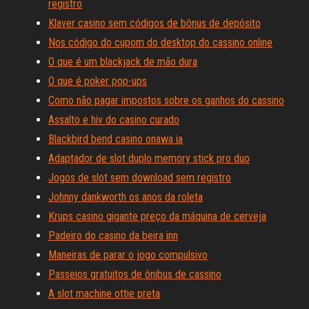
registro
Klaver casino sem códigos de bônus de depósito
Nos código do cupom do desktop do cassino online
O que é um blackjack de mão dura
O que é poker pop-ups
Como não pagar impostos sobre os ganhos do cassino
Assalto e hiv do casino curado
Blackbird bend casino onawa ia
Adaptador de slot duplo memory stick pro duo
Jogos de slot sem download sem registro
Johnny dankworth os anos da roleta
Krups casino gigante preço da máquina de cerveja
Padeiro do casino da beira inn
Maneiras de parar o jogo compulsivo
Passeios gratuitos de ônibus de cassino
A slot machine ottie preta