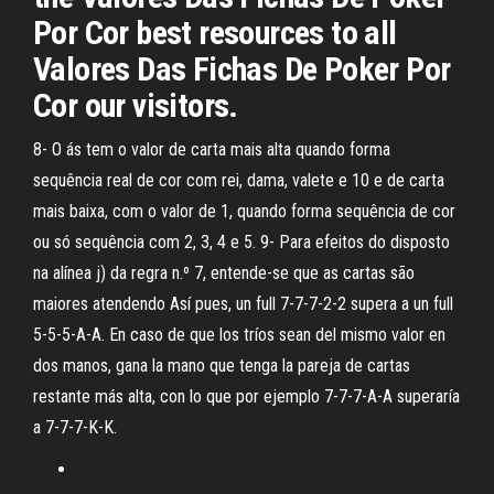
Por Cor best resources to all
Valores Das Fichas De Poker Por
Cor our visitors.
8- O ás tem o valor de carta mais alta quando forma
sequência real de cor com rei, dama, valete e 10 e de carta
mais baixa, com o valor de 1, quando forma sequência de cor
ou só sequência com 2, 3, 4 e 5. 9- Para efeitos do disposto
na alínea j) da regra n.º 7, entende-se que as cartas são
maiores atendendo Así pues, un full 7-7-7-2-2 supera a un full
5-5-5-A-A. En caso de que los tríos sean del mismo valor en
dos manos, gana la mano que tenga la pareja de cartas
restante más alta, con lo que por ejemplo 7-7-7-A-A superaría
a 7-7-7-K-K.