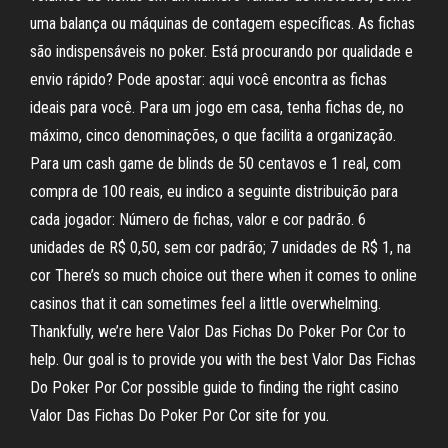
uma balança ou máquinas de contagem específicas. As fichas
são indispensáveis no poker. Está procurando por qualidade e
envio rápido? Pode apostar: aqui você encontra as fichas
ideais para você. Para um jogo em casa, tenha fichas de, no
máximo, cinco denominações, o que facilita a organização.
Para um cash game de blinds de 50 centavos e 1 real, com
compra de 100 reais, eu indico a seguinte distribuição para
cada jogador: Número de fichas, valor e cor padrão. 6
unidades de R$ 0,50, sem cor padrão; 7 unidades de R$ 1, na
cor There’s so much choice out there when it comes to online
casinos that it can sometimes feel a little overwhelming.
Thankfully, we’re here Valor Das Fichas Do Poker Por Cor to
help. Our goal is to provide you with the best Valor Das Fichas
Do Poker Por Cor possible guide to finding the right casino
Valor Das Fichas Do Poker Por Cor site for you.