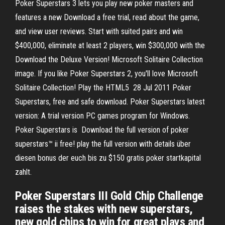
Poker Superstars 3 lets you play new poker masters and
features a new Download a free trial, read about the game,
and view user reviews. Start with suited pairs and win
$400,000, eliminate at least 2 players, win $300,000 with the
Download the Deluxe Version! Microsoft Solitaire Collection
image. If you like Poker Superstars 2, you'll love Microsoft
Solitaire Collection! Play the HTML5 28 Jul 2011 Poker
Superstars, free and safe download. Poker Superstars latest
version: A trial version PC games program for Windows.
Poker Superstars is Download the full version of poker
superstars™ ii free! play the full version with details über
diesen bonus der euch bis zu $150 gratis poker startkapital
zahlt.
Poker Superstars III Gold Chip Challenge
raises the stakes with new superstars,
new gold chips to win for great plays and