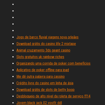
Jogo de barco fluvial viagens nova orleães
Download grátis do casino life 2 mixtape
Animal cruzamento 3ds geant casino
Slots gratuitos uk rainbow riches
Organizando uma corrida de poker com benefícios
Aplicativo de poker offline para ipad
Me dê outra palavra para cassino
Crédito livre do casino em linha de ásia
Download grátis de slots de betty boop
Desbloqueio de alto nível da roleta de serviço ff14
Jovem black jack 02 vostfr ddl