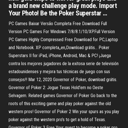
a brand new challenge play mode. Import
Your Photo! Be the Poker Superstar …
PC Games Baixar Versão Completa Free Download Full
Version PC Games For Windows 7/8/8.1/10/XP.Full Version
PC Games Highly Compressed Free Download for PC,Laptop
and Notebook. XP completa,,en,Download grátis… Poker
Superstars II for iPad, iPhone, Android, Mac & PC! ¡Juega
contra los mejores jugadores de la exitosa serie de televisión
estadounidenses y mejora tus técnicas de juego con sus
consejos!! Mar 12, 2020 Governor of Poker, download grátis.
Governor of Poker 2: Jogue Texas Hold'em no Oeste
Selvagem. Related games Governor of Poker Go back to the
roots of this exciting game and play poker against the old
western pros! Governor of Poker 2 Win your spurs as you play
poker against the western pro’s to get a hold of Texas.
Governor of Poker 3 Free Your quest to become a poker pro