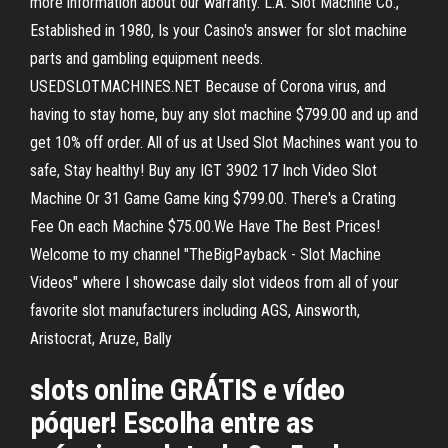
more information about our warranty. L.A. Slot Machine Co.,
Established in 1980, Is your Casino's answer for slot machine
parts and gambling equipment needs.
USEDSLOTMACHINES.NET Because of Corona virus, and
having to stay home, buy any slot machine $799.00 and up and
get 10% off order. All of us at Used Slot Machines want you to
safe, Stay healthy! Buy any IGT 3902 17 Inch Video Slot
Machine Or 31 Game Game king $799.00. There's a Crating
Fee On each Machine $75.00.We Have The Best Prices!
Welcome to my channel "TheBigPayback - Slot Machine
Videos" where I showcase daily slot videos from all of your
favorite slot manufacturers including AGS, Ainsworth,
Aristocrat, Aruze, Bally
slots online GRÁTIS e vídeo
póquer! Escolha entre as