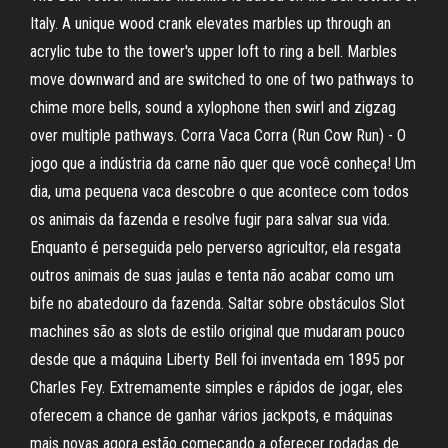
Italy. A unique wood crank elevates marbles up through an
acrylic tube to the tower's upper loft to ring a bell. Marbles
move downward and are switched to one of two pathways to
chime more bells, sound a xylophone then swirl and zigzag
over multiple pathways. Corra Vaca Corra (Run Cow Run) - O
jogo que a indústria da carne não quer que você conheça! Um
dia, uma pequena vaca descobre o que acontece com todos
os animais da fazenda e resolve fugir para salvar sua vida.
Enquanto é perseguida pelo perverso agricultor, ela resgata
outros animais de suas jaulas e tenta não acabar como um
bife no abatedouro da fazenda. Saltar sobre obstáculos Slot
machines são as slots de estilo original que mudaram pouco
desde que a máquina Liberty Bell foi inventada em 1895 por
Charles Fey. Extremamente simples e rápidos de jogar, eles
oferecem a chance de ganhar vários jackpots, e máquinas
mais novas agora estão começando a oferecer rodadas de