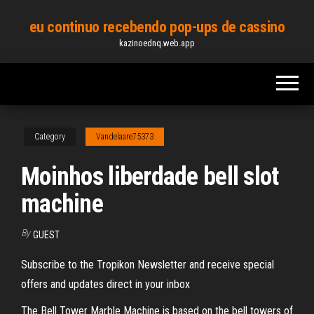
Skip
eu continuo recebendo pop-ups de cassino
to
kazinoednq.web.app
the
content
Category
Vandelaare75373
Moinhos liberdade bell slot
machine
By
GUEST
Subscribe to the Tropikon Newsletter and receive special
offers and updates direct in your inbox
The Bell Tower Marble Machine is based on the bell towers of