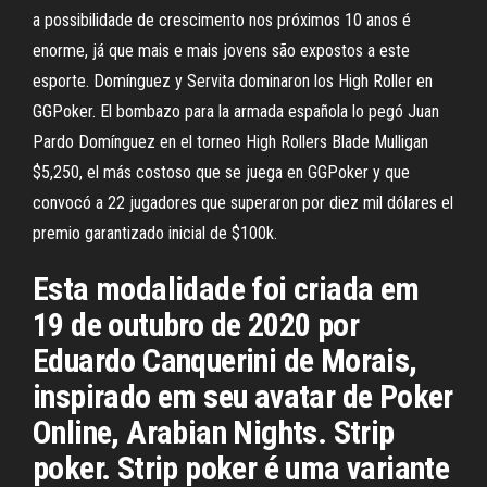
a possibilidade de crescimento nos próximos 10 anos é
enorme, já que mais e mais jovens são expostos a este
esporte. Domínguez y Servita dominaron los High Roller en
GGPoker. El bombazo para la armada española lo pegó Juan
Pardo Domínguez en el torneo High Rollers Blade Mulligan
$5,250, el más costoso que se juega en GGPoker y que
convocó a 22 jugadores que superaron por diez mil dólares el
premio garantizado inicial de $100k.
Esta modalidade foi criada em
19 de outubro de 2020 por
Eduardo Canquerini de Morais,
inspirado em seu avatar de Poker
Online, Arabian Nights. Strip
poker. Strip poker é uma variante