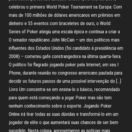
celebrou o primeiro World Poker Tournament na Europa. Com
mais de 100 milhões de dólares americanos em prêmios em
dinheiro e 55 eventos com braceletes de ouro, o World
Series of Poker atingiu uma escala épica e continua a criar a
O senador republicano John McCain – um dos políticos mais
influentes dos Estados Unidos (foi candidato à presidência em
2008) – cometeu gafe constrangedora na última quarta-feira.
O político foi flagrado jogando poker pela Internet, em seu I
Phone, durante reunião no congresso americano pautada para
decidir os futuros passos de uma possível intervenção do […]
Livro Um concentra-se em ensina-lo o básico, recomendado
para quem está começando a jogar Poker mas não tem
nenhum conhecimento sobre o esporte. Jogando Poker
Online irá tirar todas as suas dúvidas e transformá-lo em um
jogador de elite o que aumentará suas chances de ser bem
sucedido. Nesta coluna, apresentamos as notícias mais