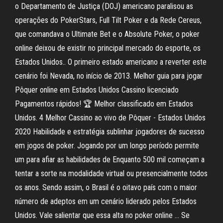
o Departamento de Justiça (DOJ) americano paralisou as
operações do PokerStars, Full Tilt Poker e da Rede Cereus,
que comandava o Ultimate Bet e o Absolute Poker, o poker
online deixou de existir no principal mercado do esporte, os
Estados Unidos.. O primeiro estado americano a reverter este
cenário foi Nevada, no início de 2013. Melhor guia para jogar
Pôquer online em Estados Unidos Cassino licenciado
Pagamentos rápidos! 🏆 Melhor classificado em Estados
Unidos. 4 Melhor Cassino ao vivo de Pôquer - Estados Unidos
2020 Habilidade e estratégia sublinhar jogadores de sucesso
em jogos de poker. Jogando por um longo período permite
um para afiar as habilidades de Enquanto 500 mil começam a
tentar a sorte na modalidade virtual ou presencialmente todos
os anos. Sendo assim, o Brasil é o oitavo país com o maior
número de adeptos em um cenário liderado pelos Estados
Unidos. Vale salientar que essa alta no poker online … Se