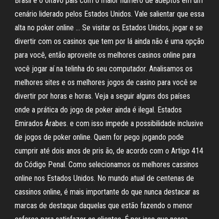
Brasil é o oitavo país com o maior número de adeptos em um
cenário liderado pelos Estados Unidos. Vale salientar que essa
alta no poker online … Se visitar os Estados Unidos, jogar e se
divertir com os casinos que tem por lá ainda não é uma opção
para você, então aproveite os melhores casinos online para
você jogar aí na telinha do seu computador. Analisamos os
melhores sites e os melhores jogos de casino para você se
divertir por horas e horas. Veja a seguir alguns dos países
onde a prática do jogo de poker ainda é ilegal. Estados
Emirados Árabes. e com isso impede a possibilidade inclusive
de jogos de poker online. Quem for pego jogando pode
cumprir até dois anos de pris ão, de acordo com o Artigo 414
do Código Penal. Como selecionamos os melhores cassinos
online nos Estados Unidos. No mundo atual de centenas de
cassinos online, é mais importante do que nunca destacar as
marcas de destaque daquelas que estão fazendo o menor