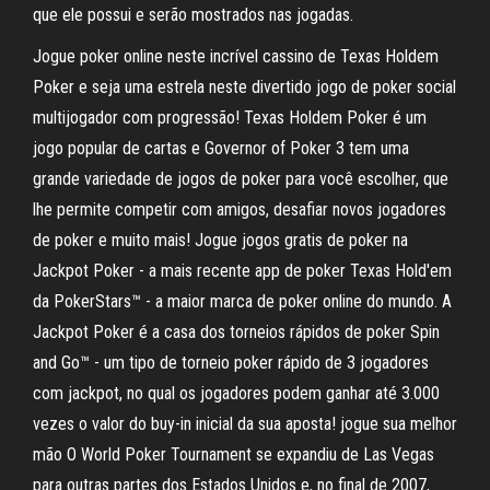
que ele possui e serão mostrados nas jogadas.
Jogue poker online neste incrível cassino de Texas Holdem
Poker e seja uma estrela neste divertido jogo de poker social
multijogador com progressão! Texas Holdem Poker é um
jogo popular de cartas e Governor of Poker 3 tem uma
grande variedade de jogos de poker para você escolher, que
lhe permite competir com amigos, desafiar novos jogadores
de poker e muito mais! Jogue jogos gratis de poker na
Jackpot Poker - a mais recente app de poker Texas Hold'em
da PokerStars™ - a maior marca de poker online do mundo. A
Jackpot Poker é a casa dos torneios rápidos de poker Spin
and Go™ - um tipo de torneio poker rápido de 3 jogadores
com jackpot, no qual os jogadores podem ganhar até 3.000
vezes o valor do buy-in inicial da sua aposta! jogue sua melhor
mão O World Poker Tournament se expandiu de Las Vegas
para outras partes dos Estados Unidos e, no final de 2007,