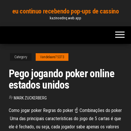
Skip
eu continuo recebendo pop-ups de cassino
to
kazinoednq.web.app
the
content
Category
Vandelaare75373
Pego jogando poker online
estados unidos
By
MARK ZUCKERBERG
Como jogar poker Regras do poker ☝ Combinações do poker
️ Uma das principais características do jogo de 5 cartas é que
ele é fechado, ou seja, cada jogador sabe apenas os valores