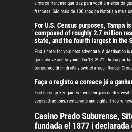
a marca francesa que traz para você o melhor da ga
francesa. São mais de 100 anos de história e mais d
For U.S. Census purposes, Tampa is 
composed of roughly 2.7 million res
state, and the fourth largest in the
Find a hotel for your next adventure. A destination is 
goes above and beyond. Jan 18, 2021 · Aruba por ta 
temporada di fin di aña y awo el a sigui. Randall Cro
Faça o registo e comece já a ganha
Find home poker games - west virginia central wvabou
vegasattractions, restaurants and sights if you're new 
Casino Prado Suburense, Sitge
fundada el 1877 i declarada d