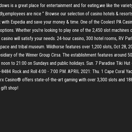
ws is a great place for entertainment and for eating,we like the variety
dly,employees are nice ” Browse our selection of casino hotels & resorts
t with Expedia and save your money & time. One of the Coolest PA Casin
 options. Whether you're looking to play one of the 2,450 slot machines
casino will satisfy your needs. 24-hour casino, 300 hotel rooms, RV Park
 space and tribal museum. Wildhorse features over 1,200 slots, Oct 28, 
idiary of the Winner Group Cirsa. The establishment features around 50 
on to 21:00 on Sundays and public holidays. Sun. 7 Paradise Tiki Hut -
484 Rock and Roll 4:00 - 7:00 P.M. APRIL 2021: Thu. 1 Cape Coral Yach
rx Casino® offers state-of-the-art gaming with over 3,300 slots and 188 
 gift shop!