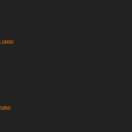
 casino
nmaker