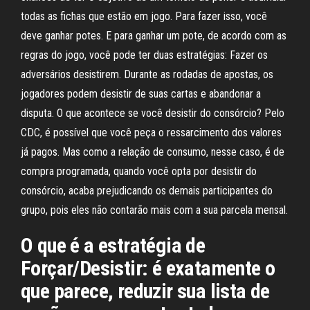
todas as fichas que estão em jogo. Para fazer isso, você
deve ganhar potes. E para ganhar um pote, de acordo com as
regras do jogo, você pode ter duas estratégias: Fazer os
adversários desistirem. Durante as rodadas de apostas, os
jogadores podem desistir de suas cartas e abandonar a
disputa. O que acontece se você desistir do consórcio? Pelo
CDC, é possível que você peça o ressarcimento dos valores
já pagos. Mas como a relação de consumo, nesse caso, é de
compra programada, quando você opta por desistir do
consórcio, acaba prejudicando os demais participantes do
grupo, pois eles não contarão mais com a sua parcela mensal.
O que é a estratégia de
Forçar/Desistir: é exatamente o
que parece, reduzir sua lista de