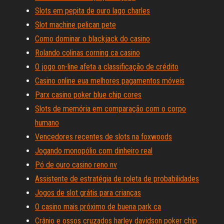
Slots em pepita de ouro lago charles
Slot machine pelican pete
Como dominar o blackjack do casino
Rolando colinas corning ca casino
O jogo on-line afeta a classificação de crédito
Casino online eua melhores pagamentos móveis
Parx casino poker blue chip cores
Slots de memória em comparação com o corpo
humano
Vencedores recentes de slots na foxwoods
Jogando monopólio com dinheiro real
Pó de ouro casino reno nv
Assistente de estratégia de roleta de probabilidades
Jogos de slot grátis para crianças
O casino mais próximo de buena park ca
Crânio e ossos cruzados harley davidson poker chip