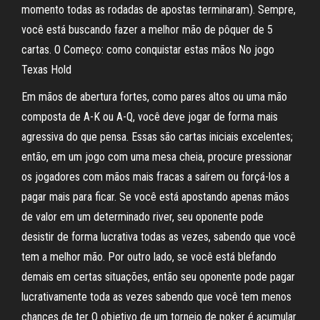
momento todas as rodadas de apostas terminaram). Sempre,
você está buscando fazer a melhor mão de pôquer de 5
cartas. O Começo: como conquistar estas mãos No jogo
Texas Hold
Em mãos de abertura fortes, como pares altos ou uma mão
composta de A-K ou A-Q, você deve jogar de forma mais
agressiva do que pensa. Essas são cartas iniciais excelentes;
então, em um jogo com uma mesa cheia, procure pressionar
os jogadores com mãos mais fracas a saírem ou forçá-los a
pagar mais para ficar. Se você está apostando apenas mãos
de valor em um determinado river, seu oponente pode
desistir de forma lucrativa todas as vezes, sabendo que você
tem a melhor mão. Por outro lado, se você está blefando
demais em certas situações, então seu oponente pode pagar
lucrativamente toda as vezes sabendo que você tem menos
chances de ter O objetivo de um torneio de poker é acumular