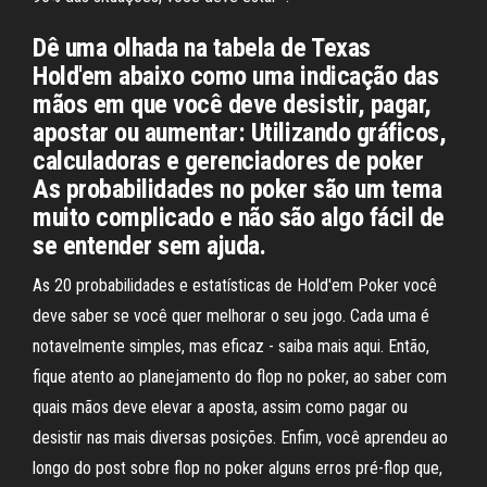
Dê uma olhada na tabela de Texas
Hold'em abaixo como uma indicação das
mãos em que você deve desistir, pagar,
apostar ou aumentar: Utilizando gráficos,
calculadoras e gerenciadores de poker
As probabilidades no poker são um tema
muito complicado e não são algo fácil de
se entender sem ajuda.
As 20 probabilidades e estatísticas de Hold'em Poker você
deve saber se você quer melhorar o seu jogo. Cada uma é
notavelmente simples, mas eficaz - saiba mais aqui. Então,
fique atento ao planejamento do flop no poker, ao saber com
quais mãos deve elevar a aposta, assim como pagar ou
desistir nas mais diversas posições. Enfim, você aprendeu ao
longo do post sobre flop no poker alguns erros pré-flop que,